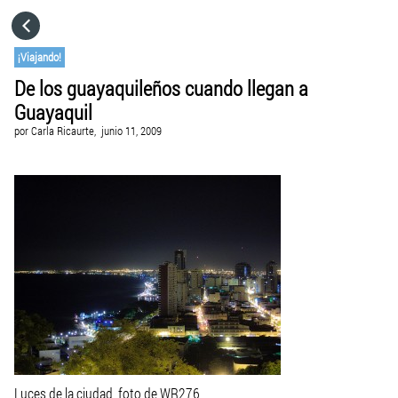
HOME
¡Viajando!
De los guayaquileños cuando llegan a
CATEGORÍAS
Guayaquil
por
Carla Ricaurte,
junio 11, 2009
IR A
VISITA EL SITIO WEB
Luces de la ciudad, foto de WR276