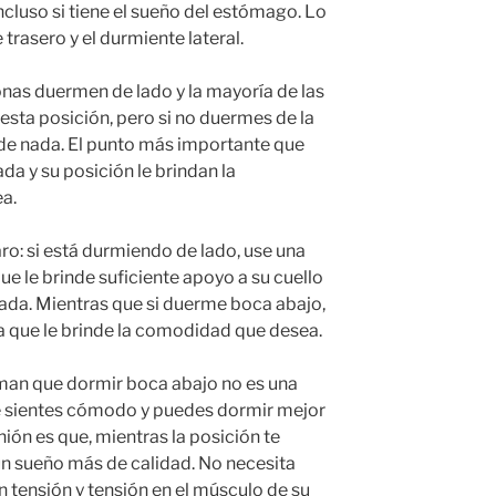
ncluso si tiene el sueño del estómago. Lo
rasero y el durmiente lateral.
nas duermen de lado y la mayoría de las
esta posición, pero si no duermes de la
 de nada. El punto más importante que
a y su posición le brindan la
a.
o: si está durmiendo de lado, use una
e le brinde suficiente apoyo a su cuello
ada. Mientras que si duerme boca abajo,
 que le brinde la comodidad que desea.
man que dormir boca abajo no es una
te sientes cómodo y puedes dormir mejor
ón es que, mientras la posición te
un sueño más de calidad. No necesita
n tensión y tensión en el músculo de su