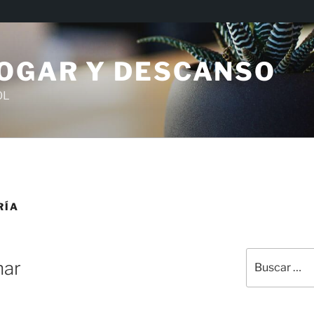
HOGAR Y DESCANSO
OL
RÍA
Buscar
nar
por: