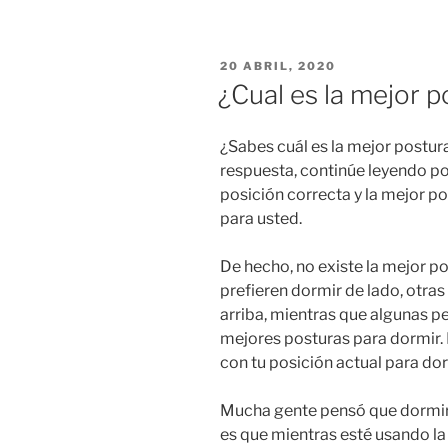
PUBLICADO
20 ABRIL, 2020
EL
¿Cual es la mejor 
¿Sabes cuál es la mejor postur
respuesta, continúe leyendo por
posición correcta y la mejor p
para usted.
De hecho, no existe la mejor p
prefieren dormir de lado, otra
arriba, mientras que algunas 
mejores posturas para dormir. 
con tu posición actual para dor
Mucha gente pensó que dormir 
es que mientras esté usando l