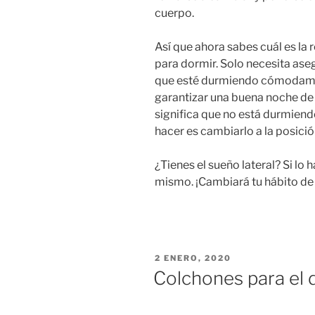
cuerpo.
Así que ahora sabes cuál es la 
para dormir. Solo necesita ase
que esté durmiendo cómodamen
garantizar una buena noche de 
significa que no está durmiend
hacer es cambiarlo a la posici
¿Tienes el sueño lateral? Si lo 
mismo. ¡Cambiará tu hábito de
PUBLICADO
2 ENERO, 2020
EL
Colchones para el 