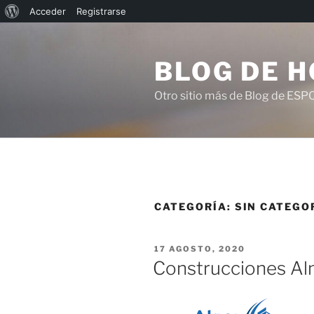
Acerca
Acceder
Registrarse
Saltar
de
al
WordPress
BLOG DE 
contenido
Otro sitio más de Blog de ESP
CATEGORÍA:
SIN CATEGO
PUBLICADO
17 AGOSTO, 2020
EL
Construcciones Al