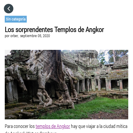
HOME
Sin categoría
Los sorprendentes Templos de Angkor
CATEGORÍAS
por
orber,
septiembre 05, 2020
VISITA EL SITIO WEB
Para conocer los
templos de Angkor
hay que viajar a la ciudad mítica