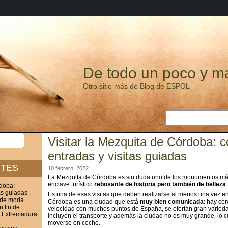
De todo un poco y m
Otro sitio más de Blog de ESPOL
Visitar la Mezquita de Córdoba: c
entradas y visitas guiadas
NTES
10 febrero, 2022
La Mezquita de Córdoba es sin duda uno de los monumentos más
enclave turístico
rebosante de historia pero también de belleza
.
rdoba:
as guiadas
Es una de esas visitas que deben realizarse al menos una vez en l
 de moda
Córdoba es una ciudad que está
muy bien comunicada
: hay co
n fin de
velocidad con muchos puntos de España, se ofertan gran varieda
? Extremadura
incluyen el transporte y además la ciudad no es muy grande, lo 
moverse en coche.