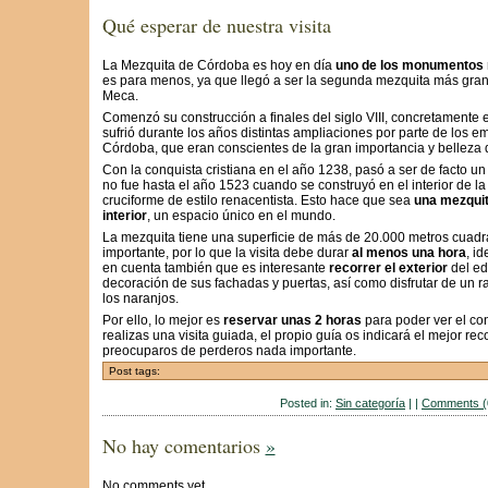
Qué esperar de nuestra visita
La Mezquita de Córdoba es hoy en día
uno de los monumentos 
es para menos, ya que llegó a ser la segunda mezquita más gran
Meca.
Comenzó su construcción a finales del siglo VIII, concretamente 
sufrió durante los años distintas ampliaciones por parte de los em
Córdoba, que eran conscientes de la gran importancia y belleza de
Con la conquista cristiana en el año 1238, pasó a ser de facto un 
no fue hasta el año 1523 cuando se construyó en el interior de la
cruciforme de estilo renacentista. Esto hace que sea
una mezquit
interior
, un espacio único en el mundo.
La mezquita tiene una superficie de más de 20.000 metros cuadr
importante, por lo que la visita debe durar
al menos una hora
, i
en cuenta también que es interesante
recorrer el exterior
del ed
decoración de sus fachadas y puertas, así como disfrutar de un r
los naranjos.
Por ello, lo mejor es
reservar unas 2 horas
para poder ver el con
realizas una visita guiada, el propio guía os indicará el mejor rec
preocuparos de perderos nada importante.
Post tags:
Posted in:
Sin categoría
| |
Comments (
No hay comentarios
»
No comments yet.