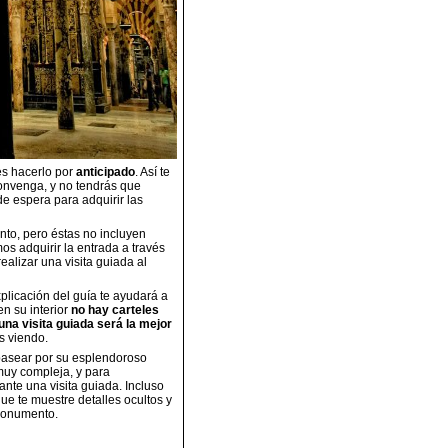
s hacerlo por
anticipado
. Así te
onvenga, y no tendrás que
e espera para adquirir las
nto, pero éstas no incluyen
s adquirir la entrada a través
ealizar una visita guiada al
xplicación del guía te ayudará a
n su interior
no hay carteles
una visita guiada será la mejor
s viendo.
 pasear por su esplendoroso
 muy compleja, y para
nte una visita guiada. Incluso
ue te muestre detalles ocultos y
 monumento.