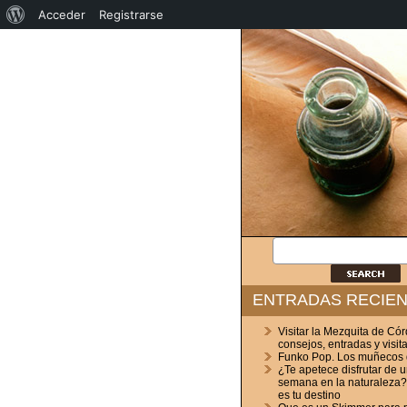
Acerca
Acceder
Registrarse
de
WordPress
ENTRADAS RECIE
Visitar la Mezquita de Có
consejos, entradas y visit
Funko Pop. Los muñecos
¿Te apetece disfrutar de u
semana en la naturaleza
es tu destino