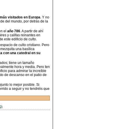
más visitados en Europa
. Y no
de del mundo, por detrás de la
en el
año 786
. A partir de ahí
ires y califas reinantes en
 este edificio de culto.
espacio de culto cristiano. Pero
 mezquita una basílica
a con una catedral en su
ados; tiene un tamaño
dealmente hora y media. Pero ten
ificio para admirar la increíble
ato de descanso en el patio de
junto lo mejor posible. Si
orrido a seguir y no tendréis que
0)