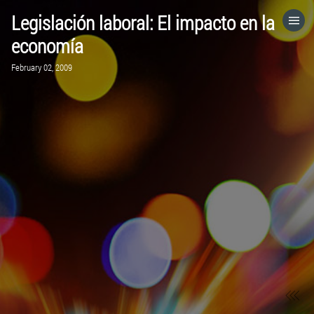
Legislación laboral: El impacto en la
HOME
economía
February 02, 2009
CATEGORIES
GO TO
VISIT WEBSITE