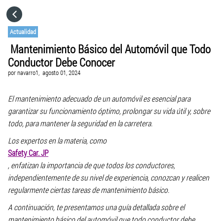
HOME
Actualidad
Mantenimiento Básico del Automóvil que Todo
CATEGORÍAS
Conductor Debe Conocer
por
navarro1,
agosto 01, 2024
VISITA EL SITIO WEB
El mantenimiento adecuado de un automóvil es esencial para
garantizar su funcionamiento óptimo, prolongar su vida útil y, sobre
todo, para mantener la seguridad en la carretera.
Los expertos en la materia, como
Safety Car. JP
, enfatizan la importancia de que todos los conductores,
independientemente de su nivel de experiencia, conozcan y realicen
regularmente ciertas tareas de mantenimiento básico.
A continuación, te presentamos una guía detallada sobre el
mantenimiento básico del automóvil que todo conductor debe