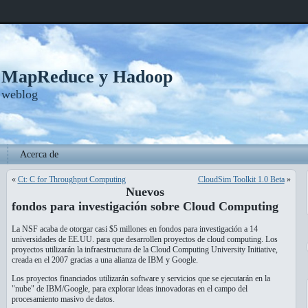
, MapReduce y Hadoop
 weblog
Acerca de
«
Ct: C for Throughput Computing
CloudSim Toolkit 1.0 Beta
»
Nuevos
fondos para investigación sobre Cloud Computing
La NSF acaba de otorgar casi $5 millones en fondos para investigación a 14
universidades de EE.UU. para que desarrollen proyectos de cloud computing. Los
proyectos utilizarán la infraestructura de la Cloud Computing University Initiative,
creada en el 2007 gracias a una alianza de IBM y Google.
Los proyectos financiados utilizarán software y servicios que se ejecutarán en la
"nube" de IBM/Google, para explorar ideas innovadoras en el campo del
procesamiento masivo de datos.