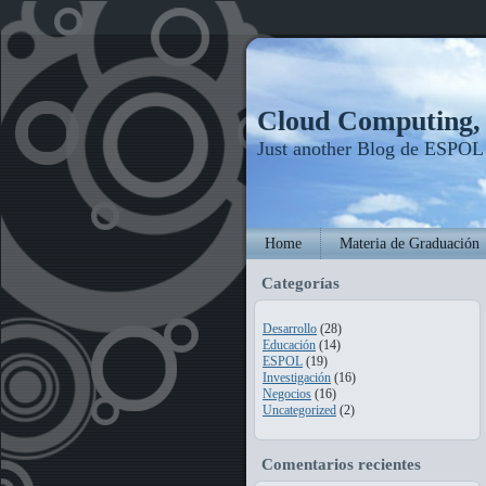
Cloud Computing
Just another Blog de ESPOL
Home
Materia de Graduación
Categorías
Desarrollo
(28)
Educación
(14)
ESPOL
(19)
Investigación
(16)
Negocios
(16)
Uncategorized
(2)
Comentarios recientes