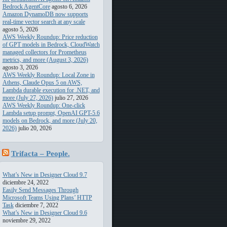
Bedrock AgentCore
agosto 6, 2026
Amazon DynamoDB now supports
real-time vector search at any scale
agosto 5, 2026
AWS Weekly Roundup: Price reduction
of GPT models in Bedrock, CloudWatch
managed collectors for Prometheus
metrics, and more (August 3, 2026)
agosto 3, 2026
AWS Weekly Roundup: Local Zone in
Athens, Claude Opus 5 on AWS,
Lambda durable execution for .NET, and
more (July 27, 2026)
julio 27, 2026
AWS Weekly Roundup: One-click
Lambda setup prompt, OpenAI GPT-5.6
models on Bedrock, and more (July 20,
2026)
julio 20, 2026
Trifacta – People.
Transforming. Data
What’s New in Designer Cloud 9.7
diciembre 24, 2022
Easily Send Messages Through
Microsoft Teams Using Plans’ HTTP
Task
diciembre 7, 2022
What’s New in Designer Cloud 9.6
noviembre 29, 2022