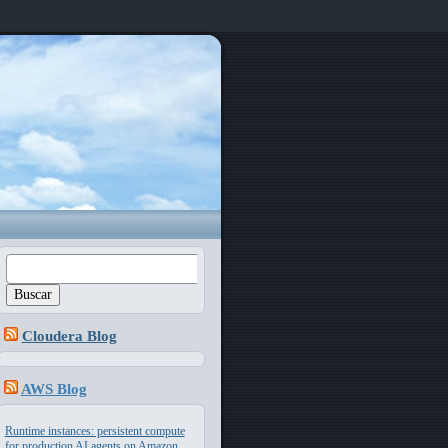
Buscar:
Cloudera Blog
AWS Blog
Runtime instances: persistent compute
for production AI agents on Amazon