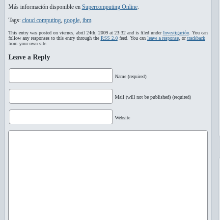
Más información disponible en
Supercomputing Online
.
Tags:
cloud computing
,
google
,
ibm
This entry was posted on viernes, abril 24th, 2009 at 23:32 and is filed under
Investigación
. You can
follow any responses to this entry through the
RSS 2.0
feed. You can
leave a response
, or
trackback
from your own site.
Leave a Reply
Name (required)
Mail (will not be published) (required)
Website