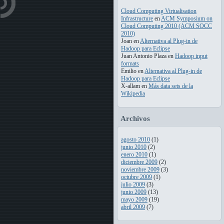
Cloud Computing Virtualisation
Infrastructure
en
ACM Symposium on
Cloud Computing 2010 (ACM SOCC
2010)
Joan
en
Alternativa al Plug-in de
Hadoop para Eclipse
Juan Antonio Plaza
en
Hadoop input
formats
Emilio
en
Alternativa al Plug-in de
Hadoop para Eclipse
X-allam
en
Más data sets de la
Wikipedia
Archivos
agosto 2010
(1)
junio 2010
(2)
enero 2010
(1)
diciembre 2009
(2)
noviembre 2009
(3)
octubre 2009
(1)
julio 2009
(3)
junio 2009
(13)
mayo 2009
(19)
abril 2009
(7)