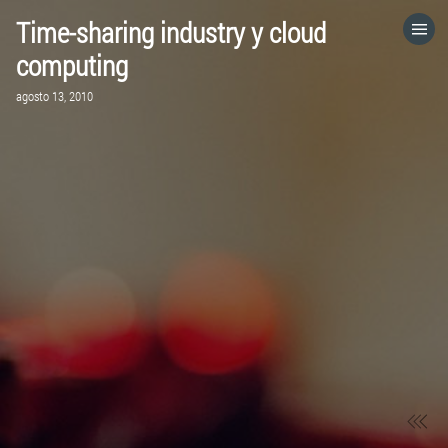
Time-sharing industry y cloud
HOME
computing
agosto 13, 2010
CATEGORÍAS
IR A
VISITA EL SITIO WEB