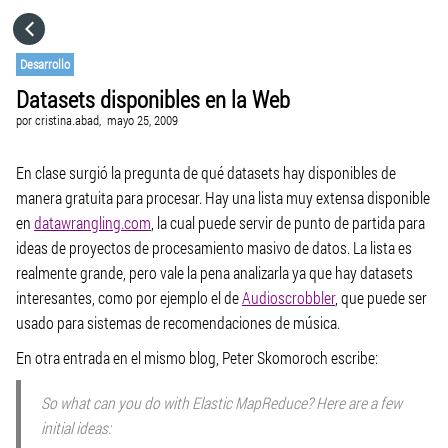
HOME
Desarrollo
Datasets disponibles en la Web
CATEGORÍAS
por
cristina.abad,
mayo 25, 2009
IR A
En clase surgió la pregunta de qué datasets hay disponibles de
manera gratuita para procesar. Hay una lista muy extensa disponible
en
datawrangling.com
, la cual puede servir de punto de partida para
VISITA EL SITIO WEB
ideas de proyectos de procesamiento masivo de datos. La lista es
realmente grande, pero vale la pena analizarla ya que hay datasets
interesantes, como por ejemplo el de
Audioscrobbler
, que puede ser
usado para sistemas de recomendaciones de música.
En otra entrada en el mismo blog, Peter Skomoroch escribe:
So what can you do with Elastic MapReduce? Here are a few
initial ideas: