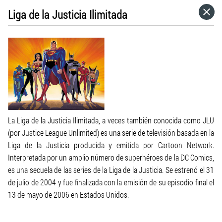
Liga de la Justicia Ilimitada
HOME
CATEGORÍAS
IR A
VISITA EL SITIO WEB
La Liga de la Justicia Ilimitada, a veces también conocida como JLU
(por Justice League Unlimited) es una serie de televisión basada en la
Liga de la Justicia producida y emitida por Cartoon Network.
Interpretada por un amplio número de superhéroes de la DC Comics,
es una secuela de las series de la Liga de la Justicia. Se estrenó el 31
de julio de 2004 y fue finalizada con la emisión de su episodio final el
13 de mayo de 2
006 en Estados Unidos.