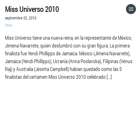
Miss Universo 2010
HOME
septiembre 02, 2010
Miss
CATEGORÍAS
Miss Universo tiene una nueva reina, en la representante de México,
Jimena Navarrete, quien deslumbró con su gran figura. La primera
IR A
finalista fue Yendi Phillipps de Jamaica. México (Jimena Navarrete),
Jamaica (Yendi Phillipps), Ucranía (Anna Poslavska), Filipinas (Venus
Raj) y Australia (Jesinta Campbell) habian quedado como las 5
VISITA EL SITIO WEB
finalistas del certamen Miss Universo 2010 celebrado […]