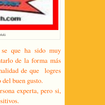
elulú
; se que ha sido muy
ntarlo de la forma más
finalidad de que logres
o del buen gusto.
sona experta, pero si,
sitivos.