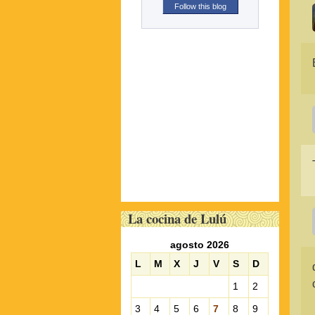
Follow this blog
La cocina de Lulú
agosto 2026
L
M
X
J
V
S
D
1
2
3
4
5
6
7
8
9