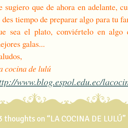
e sugiero que de ahora en adelante, c
e des tiempo de preparar algo para tu fa
ue sea el plato, conviértelo en algo 
ejores galas...
aludos,
a cocina de lulú
ttp://www.blog.espol.edu.ec/lacoci
3 thoughts on “
LA COCINA DE LULÚ
”