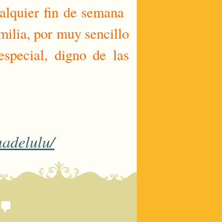
ualquier fin de semana
milia, por muy sencillo
especial, digno de las
nadelulu/