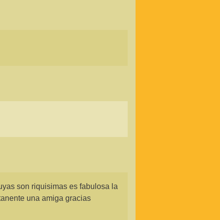
yas son riquisimas es fabulosa la
tanente una amiga gracias