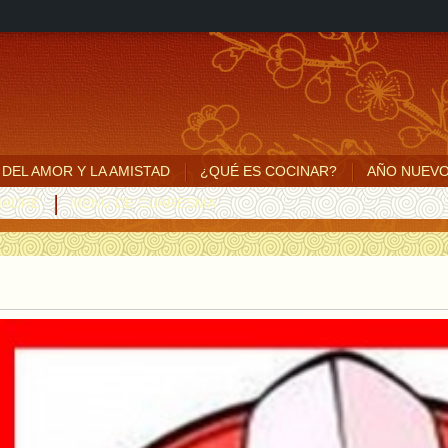
A DEL AMOR Y LA AMISTAD
¿QUÉ ES COCINAR?
AÑO NUEV
MADRE
MENÚ DE CUARESMA