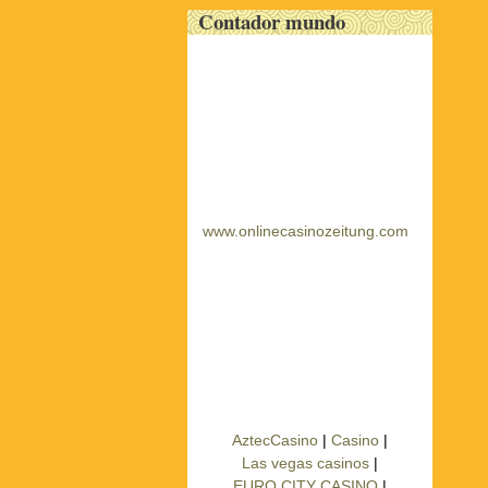
Contador mundo
www.onlinecasinozeitung.com
AztecCasino
|
Casino
|
Las vegas casinos
|
EURO CITY CASINO
|