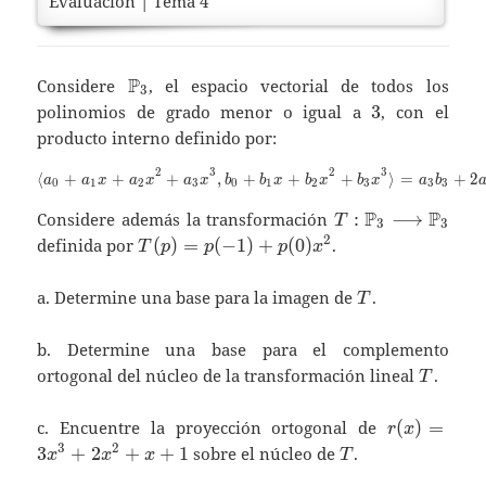
Evaluación | Tema 4
\mathbb{P}_3
P
Considere
, el espacio vectorial de todos los
3
3
polinomios de grado menor o igual a
3
, con el
producto interno definido por:
2
3
2
3
\footnotesize{\langle a_
⟨
+
+
+
,
+
+
+
⟩
=
+
2
a
a
x
a
x
a
x
b
b
x
b
x
b
x
a
b
0
1
2
3
0
1
2
3
3
3
T:\mathbb{P}_3
P
P
Considere además la transformación
:
⟶
T
3
3
\longrightarrow
T(p)=p(-1)+p(0)x^2
2
definida por
(
)
=
(
−
1
)
+
(
0
)
.
T
p
p
p
x
\mathbb{P}_3
T
a. Determine una base para la imagen de
.
T
b. Determine una base para el complemento
T
ortogonal del núcleo de la transformación lineal
.
T
r(x)=3x^3
c. Encuentre la proyección ortogonal de
(
)
=
r
x
T
3
2
3
+
2
+
+
1
sobre el núcleo de
.
x
x
x
T