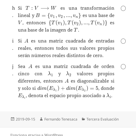
T:V\longrightarrow
\bigci
h
Si
:
⟶
es una transformación
◯
T
V
W
W
B=\{
.
lineal y
=
{
,
,
.
.
.
,
}
es una base de
B
v
v
v
1
2
n
v_1,v_2,...,v_n
V
\{
, entonces
{
(
)
,
(
)
,
.
.
.
,
(
)
}
es
V
T
v
T
v
T
v
1
2
n
\}
T(v_1),T(v_2),...,T(v_n)
T
una base de la imagen de
.
T
\}
A
\bigci
i
Si
es una matriz cuadrada de entradas
◯
A
.
reales, entonces todos sus valores propios
serán números reales distintos de cero.
A
\bigci
j
Sea
es una matriz cuadrada de orden
◯
A
\lambda_1
\lambda_2
.
cinco con
y
valores propios
λ
λ
1
2
A
diferentes, entonces
es diagonalizable si
A
dim(E_{\lambda_1})+dim(E_{\lambda_
y solo si
(
)
+
(
)
=
5
, donde
d
i
m
E
d
i
m
E
λ
λ
1
2
E_{\lambda_i}
\lambda_i
, denota el espacio propio asociado a
.
E
λ
λ
i
i
Publicado
Autor
Categorías
2019-09-15
Fernando Tenesaca
Tercera Evaluación
el
Funciona gracias a WordPress