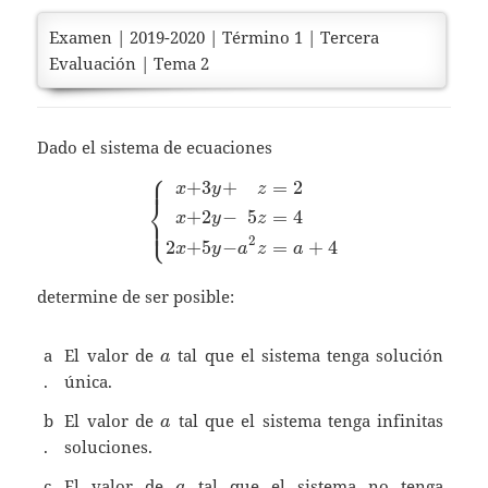
Examen | 2019-2020 | Término 1 | Tercera
Evaluación | Tema 2
Dado el sistema de ecuaciones
⎧
⎪
⎪
+
3
+
=
2
\left \lbrace \begin{alig
x
y
z
⎨
+
2
−
5
=
4
x
y
z
⎪
⎩
⎪
2
2
+
5
−
=
+
4
x
y
a
z
a
determine de ser posible:
a
a
El valor de
tal que el sistema tenga solución
a
.
única.
a
b
El valor de
tal que el sistema tenga infinitas
a
.
soluciones.
a
c
El valor de
tal que el sistema no tenga
a