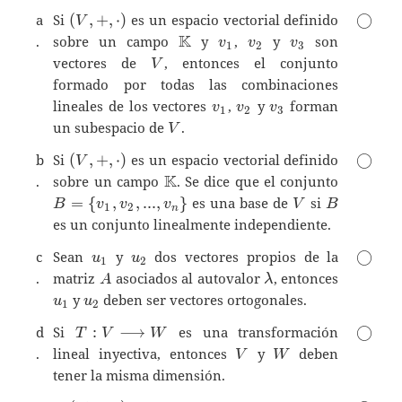
(V,+,\cdot)
\bigci
a
Si
(
,
+
,
⋅
)
es un espacio vectorial definido
◯
V
\mathbb{K}
K
v_1
v_2
v_3
.
sobre un campo
y
,
y
son
v
v
v
1
2
3
V
vectores de
, entonces el conjunto
V
formado por todas las combinaciones
v_1
v_2
v_3
lineales de los vectores
,
y
forman
v
v
v
1
2
3
V
un subespacio de
.
V
(V,+,\cdot)
\bigci
b
Si
(
,
+
,
⋅
)
es un espacio vectorial definido
◯
V
\mathbb{K}
K
B=\{
.
sobre un campo
. Se dice que el conjunto
v_1,v_2,.
V
B
=
{
,
,
.
.
.
,
}
es una base de
si
B
v
v
v
V
B
1
2
n
\}
es un conjunto linealmente independiente.
u_1
u_2
\bigci
c
Sean
y
dos vectores propios de la
◯
u
u
1
2
A
\lambda
.
matriz
asociados al autovalor
, entonces
A
λ
u_1
u_2
y
deben ser vectores ortogonales.
u
u
1
2
T:V\longrightarrow
\bigci
d
Si
:
⟶
es una transformación
◯
T
V
W
W
V
W
.
lineal inyectiva, entonces
y
deben
V
W
tener la misma dimensión.