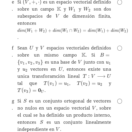
(V,+,\cdot)
\bigci
e
Si
(
,
+
,
⋅
)
es un espacio vectorial definido
◯
V
\mathbb{K}
K
W_1
W_2
.
sobre un campo
y
y
son dos
W
W
1
2
V
subespacios de
de dimensión finita,
V
\footnotesize{dim(W_1+W_2)+dim(W_
entonces
W_2)=dim(W_1)+dim(W_2)}
(
+
)
+
(
∩
)
=
(
)
+
(
)
d
i
m
W
W
d
i
m
W
W
d
i
m
W
d
i
m
W
1
2
1
2
1
2
.
U
V
\bigci
f
Sean
y
espacios vectoriales definidos
◯
U
V
\mathbb{K}
K
B=\{
.
sobre un mismo campo
. Si
=
B
v_1,v_2,v_3
V
u_1
{
,
,
}
es una base de
junto con
v
v
v
V
u
1
2
3
1
\}
u_2
U
y
vectores en
, entonces existe una
u
U
2
T:V\longrightarrow
unica transforamción lineal
:
⟶
T
V
U
U
T(v_1)=u_1
T(v_2)=u_2
T(v_3)=
tal que
(
)
=
,
(
)
=
y
T
v
u
T
v
u
1
1
2
2
0
(
)
=
.
T
v
3
U
S
\bigci
g
Si
es un conjunto ortogonal de vectores
◯
S
V
.
no nulos en un espacio vectorial
, sobre
V
el cual se ha definido un producto interno,
S
entonces
es un conjunto linealmente
S
V
independiente en
.
V