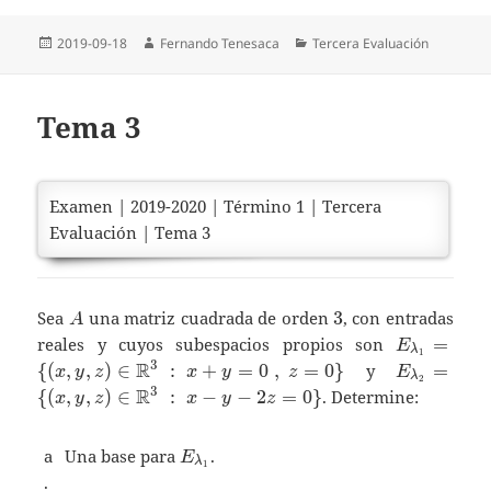
Publicado
Autor
Categorías
2019-09-18
Fernando Tenesaca
Tercera Evaluación
el
Tema 3
Examen | 2019-2020 | Término 1 | Tercera
Evaluación | Tema 3
A
3
Sea
una matriz cuadrada de orden
3
, con entradas
A
E_{\lamb
reales y cuyos subespacios propios son
=
E
λ
1
{ (x,y,
R
E_{\lamb
3
{
(
,
,
)
∈
:
+
=
0
,
=
0
}
y
=
x
y
z
x
y
z
E
λ
2
\mathbb{
{ (x,y,
R
3
{
(
,
,
)
∈
:
−
−
2
=
0
}
. Determine:
x
y
z
x
y
z
:\ x+y=0\
\mathbb{
\}
:\ x-y-2z=
E_{\lambda_1}
a
Una base para
.
E
λ
1
.