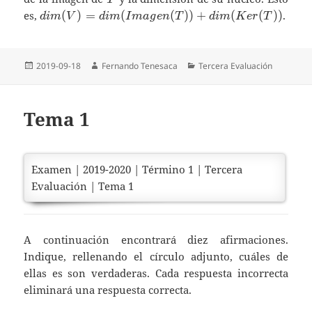
dim(V)=dim(Imagen(T))+dim(Ker(T))
es,
(
)
=
(
(
)
)
+
(
(
)
)
.
d
i
m
V
d
i
m
I
m
a
g
e
n
T
d
i
m
K
e
r
T
Publicado
Autor
Categorías
2019-09-18
Fernando Tenesaca
Tercera Evaluación
el
Tema 1
Examen | 2019-2020 | Término 1 | Tercera
Evaluación | Tema 1
A continuación encontrará diez afirmaciones.
Indique, rellenando el círculo adjunto, cuáles de
ellas es son verdaderas. Cada respuesta incorrecta
eliminará una respuesta correcta.