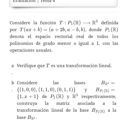
Evaluación | Tema 4
T:P_1(\mathbb{R})\longrigh
R
R
3
Considere la función
:
(
)
⟶
definida
T
P
1
\mathbb{R}^3
T(ax+b)=
P_1(\mat
R
por
(
+
)
=
(
+
2
,
−
,
)
, donde
(
)
T
a
x
b
a
b
a
b
b
P
1
(a+2b,a-
denota el espacio vectorial real de todos los
b,b)
1
polinomios de grado menor o igual a
1
, con las
operaciones usuales.
T
a
Verifique que
es una transformación lineal.
T
.
B_{\mathb
b
Considere las bases
=
B
R
3
{ (1,0,0),(1
B_{P_1(\mat
.
{
(
1
,
0
,
0
)
,
(
1
,
1
,
0
)
,
(
0
,
1
,
1
)
}
y
=
B
R
(
)
P
1
\}
{ 1,x+1 \}
P_1(\mathbb{R})
R
\mathbb{R}^3
R
3
{
1
,
+
1
}
de
(
)
y
respectivamente,
x
P
1
construya la matriz asociada a la
B_{P_1(\mathb
transformación lineal de la base
a la
B
R
(
)
P
1
B_{\mathbb{R}^3}
base
.
B
R
3