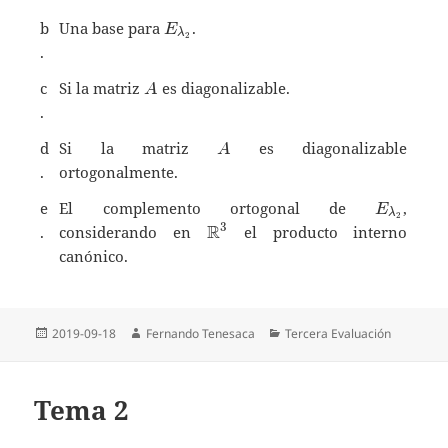
E_{\lambda_2}
b
Una base para
.
E
λ
2
.
A
c
Si la matriz
es diagonalizable.
A
.
A
d
Si la matriz
es diagonalizable
A
.
ortogonalmente.
E_{\lam
e
El complemento ortogonal de
,
E
λ
2
\mathbb{R}^3
R
3
.
considerando en
el producto interno
canónico.
Publicado
Autor
Categorías
2019-09-18
Fernando Tenesaca
Tercera Evaluación
el
Tema 2