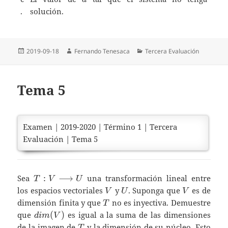
.
solución.
Publicado
Autor
Categorías
2019-09-18
Fernando Tenesaca
Tercera Evaluación
el
Tema 5
Examen | 2019-2020 | Término 1 | Tercera
Evaluación | Tema 5
T:V\longrightarrow
Sea
:
⟶
una transformación lineal entre
T
V
U
U
V
U
V
los espacios vectoriales
y
. Suponga que
es de
V
U
V
T
dimensión finita y que
no es inyectiva. Demuestre
T
dim(V)
que
(
)
es igual a la suma de las dimensiones
d
i
m
V
T
de la imagen de
y la dimensión de su núcleo. Esto
T