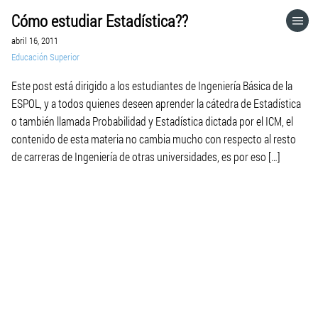
Cómo estudiar Estadística??
HOME
abril 16, 2011
Educación Superior
CATEGORÍAS
Este post está dirigido a los estudiantes de Ingeniería Básica de la
ESPOL, y a todos quienes deseen aprender la cátedra de Estadística
IR A
o también llamada Probabilidad y Estadística dictada por el ICM, el
contenido de esta materia no cambia mucho con respecto al resto
de carreras de Ingeniería de otras universidades, es por eso […]
VISITA EL SITIO WEB