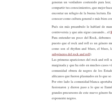
generan un verdadero contenido para leer, 
compartir tus conocimientos, que mejor hac
encontar un refugio de la buena lectura. En 
conocer como cultura general o más bien c
Pués sin más preambulo le hablaré de ma
controversia y que aún sigue causando... el
Para entender un poco del Rock, debemos 
puesto que el rock and roll es un género m
como son el rhythm and blues, el blues, la 
subgéneros del rock and roll
).
Las primeras apariciones del rock and roll 
marginada y que ha sido en muchos casos víc
comunidad obrera de negros de los Estad
africanos que fueron plasmados en lo que s
Por otro lado la comunidad blanca aportaba
fusionaron y dieron paso a lo que se llamó
grandes precursores de este nuevo género f
exponente negros.