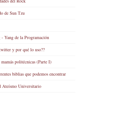
dades del Rock
do de Sun Tzu
 - Yang de la Programación
twitter y por qué lo uso??
s mamás politécnicas (Parte I)
erentes biblias que podemos encontrar
l Ateísmo Universitario