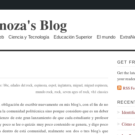
noza's Blog
eb
Ciencia y Tecnología
Educación Superior
El mundo
ExtraN
GET F
Get the lat
your reade
gs:
bbc
,
edades del rock
,
espinoza
,
espol
,
inglaterra
,
miguel
,
miguel espinoza
,
RSS Fe
mundo rock
,
rock
,
seven ages of rock
,
vh1 classics
RECEN
 obligación de escribir nuevamente en mis blog's, con el fin de no
a la comunidad politécnica sino porque considero que es un deber
Identif
enzo de este gran lanzamiento de que cada estudiante y profesor
Cómo es
uy poco se lee o quizás muy poco contenido se genera, y digo poco
 dentro de está comunidad, realmente son dos o tres blog's que