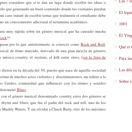
Las 7 e
pues considero que si te dan un luga donde escribir tus ideas o
erlo que generando un buen contenido donde tus visitantes puedan
El lega
mi caso trataré de escribir temas que realmente el estudiante debe
omo un conocimiento adicional al netamente académico.
1001
nera muy rápida sobre un género musical que ha causado mucha
El Ying
Rock
!!!
pasar por lo que anteriormente se conoció como
Rock and Roll
,
Qué es 
usical de ritmo marcado, derivado de una gran mezcla de géneros
música country, el western, el folk entre otros, (
ver la lista de
Para la
Las dif
se dieron en la década del 50, puesto que nace de aquella sociedad
tima de muchos actos violentos y discriminatorios, me refiero a la
Sobre e
os Unidos, comunidad que influenció con los ritmos y sonidos
e denominó
Blues
.
 con el género musical denominado country, estos dos géneros se
 rhytm and blues, que fue el padre del rock and roll, uno de los
ue Muddy Waters. Y sin olvidar a Chuck Berry, otro de los máximos