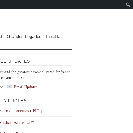
et
Grandes Legados
IntraNet
REE UPDATES
est and the greatest news delivered for free to
r or your inbox:
ed
Email Updates
T ARTICLES
icador de procesos ( PID )
tudiar Estadística??