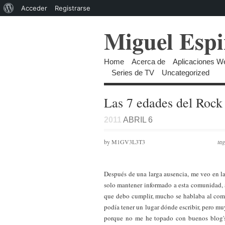
Acerca
Acceder
Registrarse
de
Miguel Espi
WordPress
Home
Acerca de
Aplicaciones W
Series de TV
Uncategorized
Las 7 edades del Rock
2011
ABRIL 6
by M1GV3L3T3
ta
Después de una larga ausencia, me veo en la
solo mantener informado a esta comunidad, 
que debo cumplir, mucho se hablaba al comi
podía tener un lugar dónde escribir, pero m
porque no me he topado con buenos blog's