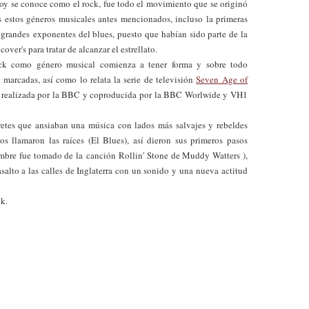
hoy se conoce como el rock, fue todo el movimiento que se originó
s estos géneros musicales antes mencionados, incluso la primeras
 grandes exponentes del blues, puesto que habían sido parte de la
ver's para tratar de alcanzar el estrellato.
ck como género musical comienza a tener forma y sobre todo
marcadas, así como lo relata la serie de televisión
Seven Age of
ue realizada por la BBC y coproducida por la BBC Worlwide y VH1
retes que ansiaban una música con lados más salvajes y rebeldes
 llamaron las raíces (El Blues), así dieron sus primeros pasos
bre fue tomado de la canción Rollin' Stone de Muddy Watters ),
alto a las calles de Inglaterra con un sonido y una nueva actitud
ck.