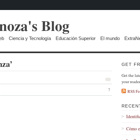
noza's Blog
eb
Ciencia y Tecnología
Educación Superior
El mundo
ExtraN
nza’
GET F
Get the lat
your reade
7
RSS Fe
RECEN
Identif
Cómo es