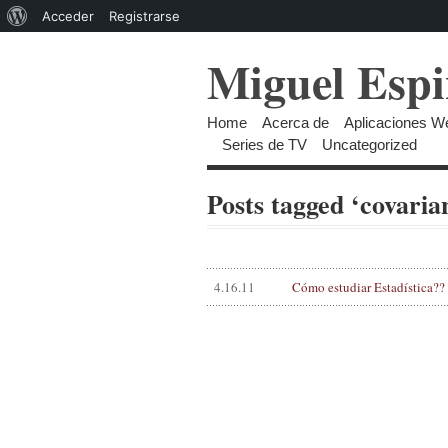
Acerca
Acceder
Registrarse
de
Miguel Espi
WordPress
Home
Acerca de
Aplicaciones W
Series de TV
Uncategorized
Posts tagged ‘covaria
4.16.11
Cómo estudiar Estadística??