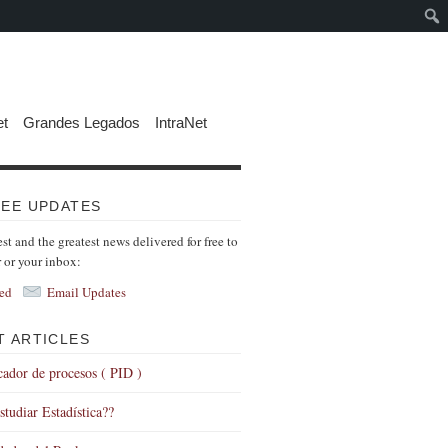
et
Grandes Legados
IntraNet
REE UPDATES
est and the greatest news delivered for free to
r or your inbox:
ed
Email Updates
T ARTICLES
icador de procesos ( PID )
tudiar Estadística??