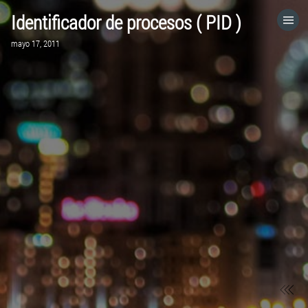
Identificador de procesos ( PID )
HOME
mayo 17, 2011
CATEGORÍAS
IR A
VISITA EL SITIO WEB