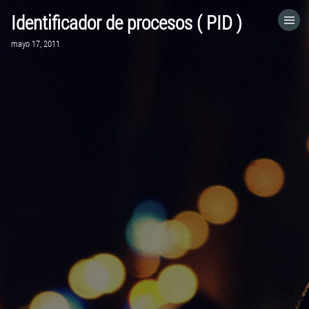
Identificador de procesos ( PID )
HOME
mayo 17, 2011
CATEGORÍAS
IR A
VISITA EL SITIO WEB