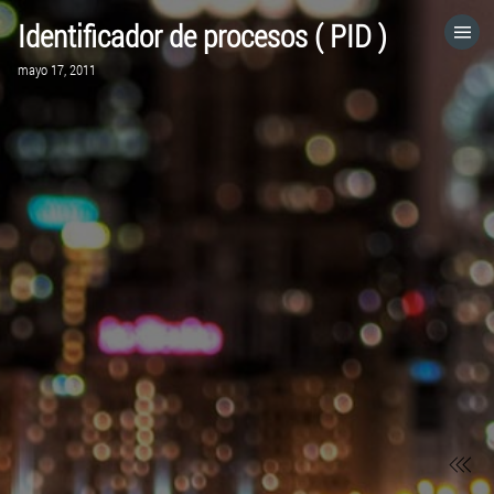
Identificador de procesos ( PID )
HOME
mayo 17, 2011
CATEGORÍAS
IR A
VISITA EL SITIO WEB