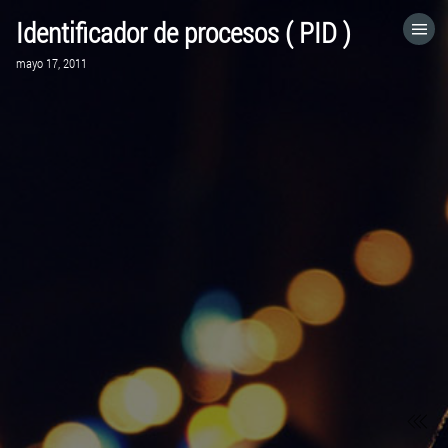
Identificador de procesos ( PID )
HOME
mayo 17, 2011
CATEGORÍAS
IR A
VISITA EL SITIO WEB