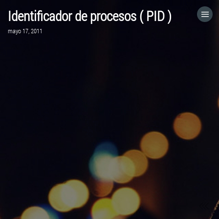
Identificador de procesos ( PID )
HOME
mayo 17, 2011
CATEGORÍAS
IR A
VISITA EL SITIO WEB