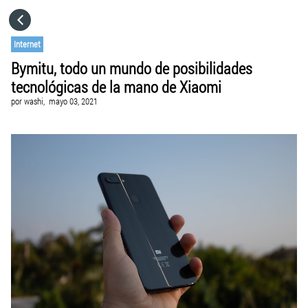
HOME
Internet
Bymitu, todo un mundo de posibilidades
CATEGORÍAS
tecnológicas de la mano de Xiaomi
por
washi,
mayo 03, 2021
IR A
VISITA EL SITIO WEB