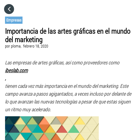
HOME
Empresas
Importancia de las artes gráficas en el mundo
CATEGORÍAS
del marketing
por
ploma,
febrero 18, 2020
IR A
Las empresas de artes gráficas, así como proveedores como
ibeslab.com
VISITA EL SITIO WEB
,
tienen cada vez más importancia en el mundo del marketing. Este
campo avanza a pasos agigantados, a veces incluso por delante de
lo que avanzan las nuevas tecnologías a pesar de que estas siguen
un ritmo muy acelerado.