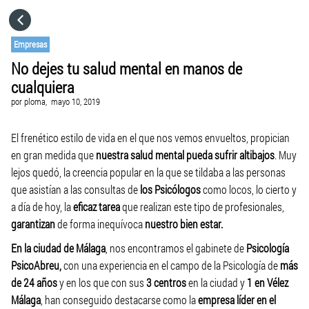
HOME
Empresas
No dejes tu salud mental en manos de
CATEGORÍAS
cualquiera
por
ploma,
mayo 10, 2019
IR A
El frenético estilo de vida en el que nos vemos envueltos, propician
en gran medida que
nuestra salud mental pueda sufrir altibajos
. Muy
VISITA EL SITIO WEB
lejos quedó, la creencia popular en la que se tildaba a las personas
que asistían a las consultas de
los Psicólogos
como locos, lo cierto y
a día de hoy, la
eficaz tarea
que realizan este tipo de profesionales,
garantizan
de forma inequívoca
nuestro bien estar.
En la ciudad de Málaga
, nos encontramos el gabinete de
Psicología
PsicoAbreu,
con una experiencia en el campo de la Psicología de
más
de 24 años
y en los que con sus
3 centros
en la ciudad y
1 en Vélez
Málaga
, han conseguido destacarse como la
empresa líder en el