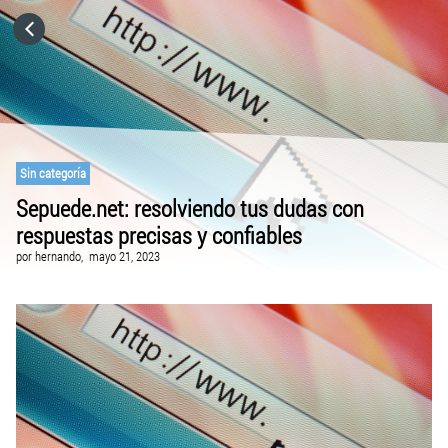
HOME
CATEGORÍAS
VISITA EL SITIO WEB
Sin categoría
Sepuede.net: resolviendo tus dudas con
respuestas precisas y confiables
por
hernando,
mayo 21, 2023