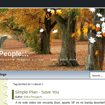
:People::.
lemente imagina y crea!... open your mind
Blogs
Tag-Archive for ◊ cáncer ◊
Simple Plan - Save You
Author:
Erika Perugachi
A mi este video me encanta (bue, aparte SP es mi banda favorita!