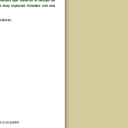
vientes que tuvieron el tiempo de
e muy especial. Ustedes son una
cáncer.
to a su padre