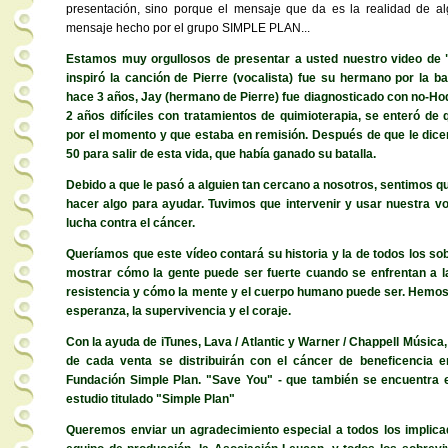
presentación, sino porque el mensaje que da es la realidad de al
mensaje hecho por el grupo SIMPLE PLAN...
Estamos muy orgullosos de presentar a usted nuestro video de 
inspiró la canción de Pierre (vocalista) fue su hermano por la ba
hace 3 años, Jay (hermano de Pierre) fue diagnosticado con no-Hod
2 años difíciles con tratamientos de quimioterapia, se enteró de
por el momento y que estaba en remisión. Después de que le dicen
50 para salir de esta vida, que había ganado su batalla.
Debido a que le pasó a alguien tan cercano a nosotros, sentimos 
hacer algo para ayudar. Tuvimos que intervenir y usar nuestra vo
lucha contra el cáncer.
Queríamos que este vídeo contará su historia y la de todos los s
mostrar cómo la gente puede ser fuerte cuando se enfrentan a la
resistencia y cómo la mente y el cuerpo humano puede ser. Hemos
esperanza, la supervivencia y el coraje.
Con la ayuda de iTunes, Lava / Atlantic y Warner / Chappell Músic
de cada venta se distribuirán con el cáncer de beneficencia e
Fundación Simple Plan. "Save You" - que también se encuentra 
estudio titulado "Simple Plan"
Queremos enviar un agradecimiento especial a todos los implicad