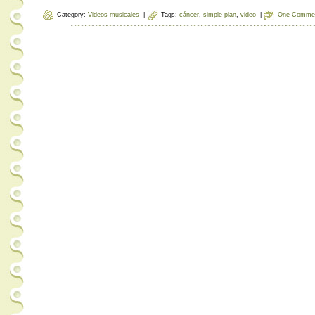
Category:
Videos musicales
|
Tags:
cáncer
,
simple plan
,
video
|
One Comme