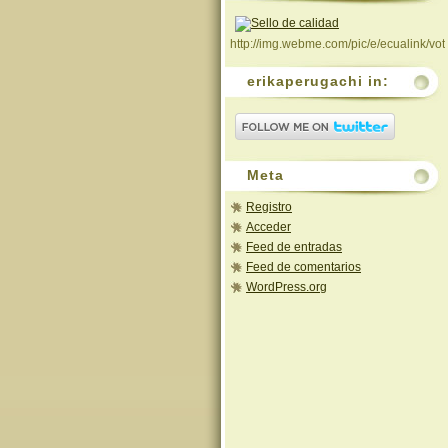
http://img.webme.com/pic/e/ecualink/vot
erikaperugachi in:
Meta
Registro
Acceder
Feed de entradas
Feed de comentarios
WordPress.org