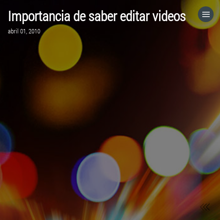
Importancia de saber editar videos
HOME
abril 01, 2010
CATEGORÍAS
IR A
VISITA EL SITIO WEB