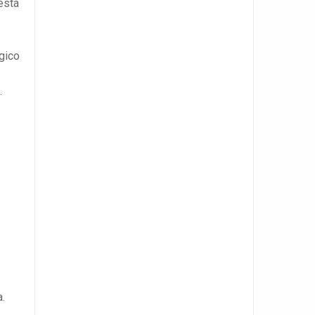
está
gico
.
a.