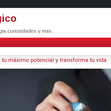
gico
ogia,curiosidades y mas.
 tu máximo potencial y transforma tu vida