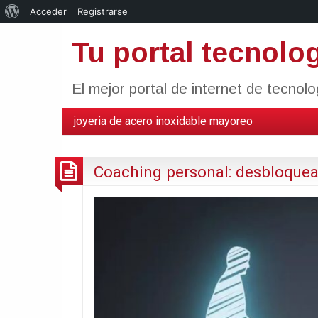
Acerca
Acceder
Registrarse
de
Tu portal tecnolo
WordPress
El mejor portal de internet de tecnol
joyeria de acero inoxidable mayoreo
Coaching personal: desbloquea