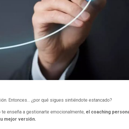
ción. Entonces… ¿por qué sigues sintiéndote estancado?
o te enseña a gestionarte emocionalmente,
el coaching persona
u mejor versión.