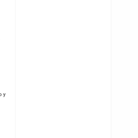
.
o y