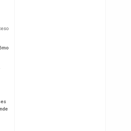
oceso
ómo
,
ses
ónde