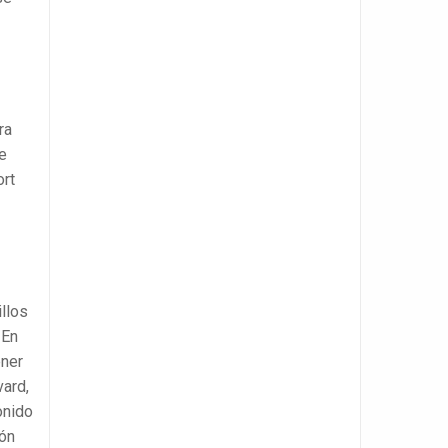
ra
te
ort
llos
 En
ener
vard,
onido
ión