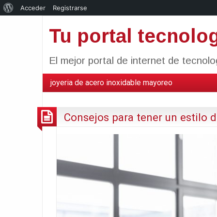
Acerca
Acceder
Registrarse
de
Tu portal tecnolo
WordPress
El mejor portal de internet de tecnol
joyeria de acero inoxidable mayoreo
Consejos para tener un estilo 