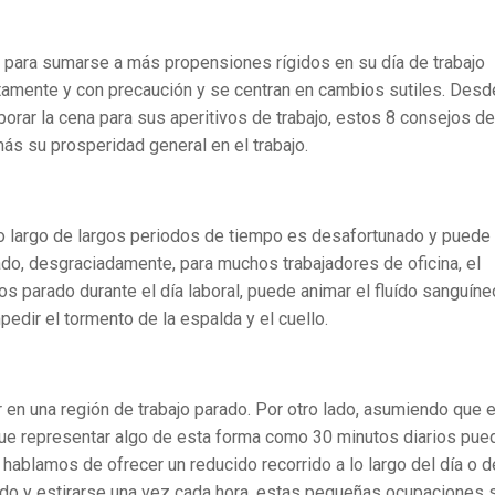
o para sumarse a más propensiones rígidos en su día de trabajo
entamente y con precaución y se centran en cambios sutiles. Desd
orar la cena para sus aperitivos de trabajo, estos 8 consejos de
más su prosperidad general en el trabajo.
 largo de largos periodos de tiempo es desafortunado y puede
ado, desgraciadamente, para muchos trabajadores de oficina, el
os parado durante el día laboral, puede animar el fluído sanguíne
mpedir el tormento de la espalda y el cuello.
 en una región de trabajo parado. Por otro lado, asumiendo que 
 que representar algo de esta forma como 30 minutos diarios pue
hablamos de ofrecer un reducido recorrido a lo largo del día o d
do y estirarse una vez cada hora, estas pequeñas ocupaciones 