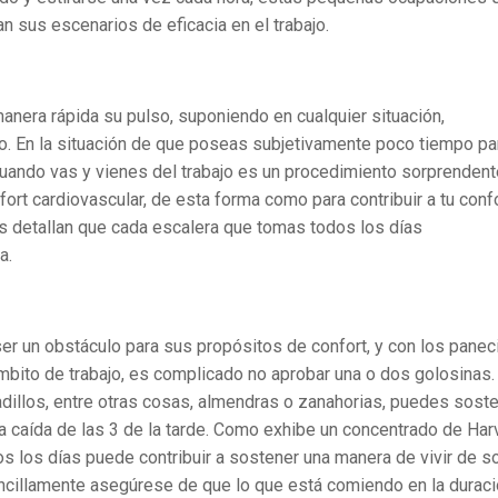
n sus escenarios de eficacia en el trabajo.
manera rápida su pulso, suponiendo en cualquier situación,
o. En la situación de que poseas subjetivamente poco tiempo pa
as cuando vas y vienes del trabajo es un procedimiento sorprenden
nfort cardiovascular, de esta forma como para contribuir a tu conf
 detallan que cada escalera que tomas todos los días
a.
er un obstáculo para sus propósitos de confort, y con los paneci
ámbito de trabajo, es complicado no aprobar una o dos golosinas.
cadillos, entre otras cosas, almendras o zanahorias, puedes sost
r la caída de las 3 de la tarde. Como exhibe un concentrado de Har
s los días puede contribuir a sostener una manera de vivir de s
encillamente asegúrese de que lo que está comiendo en la durac