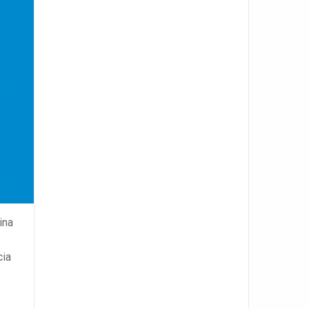
ina
cia