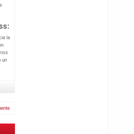
te
ss:
ia la
on
rios
o un
iente