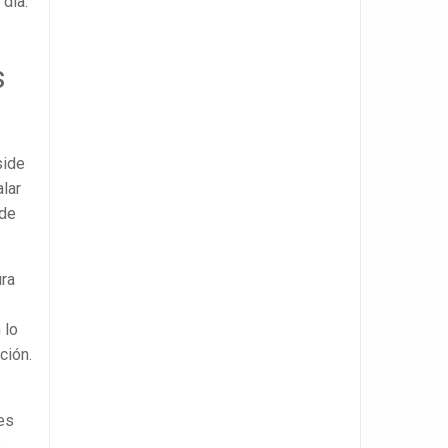
 día.
s
side
lar
 de
ura
 lo
ción.
es
s