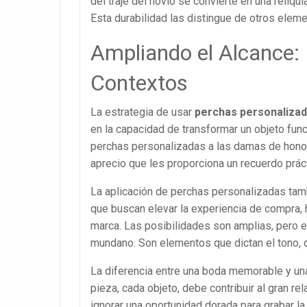
del traje del novio se convierte en una reliqu
Esta durabilidad las distingue de otros elem
Ampliando el Alcance:
Contextos
La estrategia de usar
perchas personaliza
en la capacidad de transformar un objeto func
perchas personalizadas a las damas de honor
aprecio que les proporciona un recuerdo práct
La aplicación de perchas personalizadas tam
que buscan elevar la experiencia de compra, h
marca. Las posibilidades son amplias, pero el 
mundano. Son elementos que dictan el tono, q
La diferencia entre una boda memorable y una
pieza, cada objeto, debe contribuir al gran re
ignorar una oportunidad dorada para grabar l