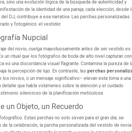
a, sino una evolución lógica de la búsqueda de autenticidad y
nifestación de la identidad de una pareja; cada elección, desde l
st del DJ, contribuye a esa narrativa. Las perchas personalizadas
ado y fotogénico: el vestidor.
ografía Nupcial
traje del novio, cuelga majestuosamente antes de ser vestido es
Es un ritual que los fotógrafos de boda de alto nivel capturan con
ca es una discordancia visual flagrante. Contamina la pureza de l
baja la percepción de lujo. En contraste, las
perchas personaliz
los novios, o un mensaje significativo– elevan esta toma a una
un detalle que habla volúmenes sobre la atención y el cuidado
estimonio silencioso de la planificación meticulosa.
e un Objeto, un Recuerdo
otográfico. Estas perchas no solo sirven para el gran día; se
de la celebración, la percha personalizada del vestido de novia