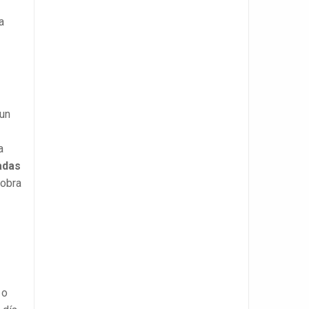
a
 un
a
adas
 obra
 o