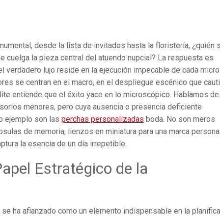
ental, desde la lista de invitados hasta la floristería, ¿quién 
e cuelga la pieza central del atuendo nupcial? La respuesta es
l verdadero lujo reside en la ejecución impecable de cada micro
dores se centran en el macro, en el despliegue escénico que caut
élite entiende que el éxito yace en lo microscópico. Hablamos de
esorios menores, pero cuya ausencia o presencia deficiente
ro ejemplo son las
perchas personalizadas
boda. No son meros
ápsulas de memoria, lienzos en miniatura para una marca personal
ptura la esencia de un día irrepetible.
Papel Estratégico de la
se ha afianzado como un elemento indispensable en la planific