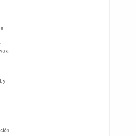
se
-
iva a
, y
ación