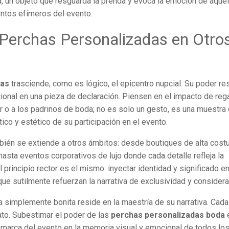
ia, un objeto que resguarda la prenda y evoca la emoción de aquel
entos efímeros del evento.
 Perchas Personalizadas en Otro
das
trasciende, como es lógico, el epicentro nupcial. Su poder re
ional en una pieza de declaración. Piensen en el impacto de rega
 o a los padrinos de boda; no es solo un gesto, es una muestra
ico y estético de su participación en el evento.
bién se extiende a otros ámbitos: desde boutiques de alta cost
asta eventos corporativos de lujo donde cada detalle refleja la
principio rector es el mismo: inyectar identidad y significado en
ue sutilmente refuerzan la narrativa de exclusividad y considera
 simplemente bonita reside en la maestría de su narrativa. Cada
lato. Subestimar el poder de las
perchas personalizadas boda
a marca del evento en la memoria visual y emocional de todos lo