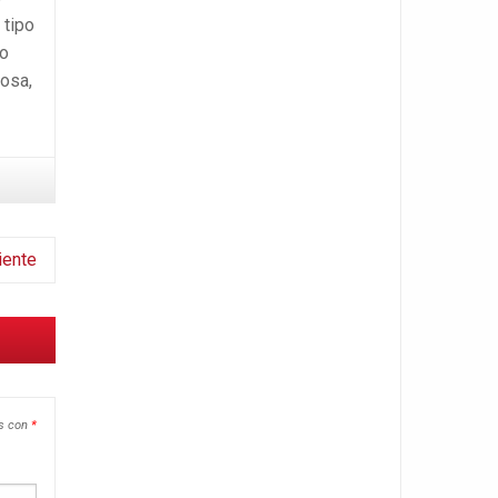
 tipo
to
iosa,
iente
os con
*