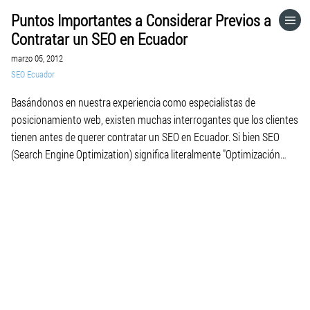
Puntos Importantes a Considerar Previos a
HOME
Contratar un SEO en Ecuador
marzo 05, 2012
CATEGORÍAS
SEO Ecuador
Basándonos en nuestra experiencia como especialistas de
VISITA EL SITIO WEB
posicionamiento web, existen muchas interrogantes que los clientes
tienen antes de querer contratar un SEO en Ecuador. Si bien SEO
(Search Engine Optimization) significa literalmente "Optimización
para Motores de Búsqueda", es importante entender que el proceso
de optimizar un página web para que mejore su posición en los […]