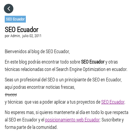
HOME
SEO Ecuador
SEO Ecuador
CATEGORÍAS
por
Admin,
julio 02, 2011
VISITA EL SITIO WEB
Bienvenidos al blog de SEO Ecuador,
En este blog podrás encontrar todo sobre
SEO Ecuador
y otras
técnicas relacionadas con el Search Engine Optimization en ecuador.
Seas un profesional del SEO o un principiante de SEO en Ecuador,
aquí podras encontrar noticias frescas,
trucos
y técnicas que vas a poder aplicar a tus proyectos de
SEO Ecuador
.
No esperes mas, si quieres mantenerte al día en todo lo que respecta
al SEO en Ecuador y el
posicionamiento web Ecuador
: Suscríbete y
forma parte de la comunidad.