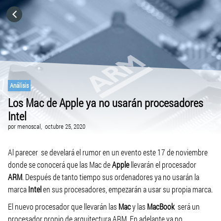
HOME
CATEGORÍAS
IR A
Análisis
Los Mac de Apple ya no usarán procesadores
Intel
VISITA EL SITIO WEB
por
menoscal,
octubre 25, 2020
Al parecer se develará el rumor en un evento este 17 de noviembre
donde se conocerá que las Mac de
Apple
llevarán el procesador
ARM
. Después de tanto tiempo sus ordenadores ya no usarán la
marca
Intel
en sus procesadores, empezarán a usar su propia marca.
El nuevo procesador que llevarán las
Mac
y las
MacBook
será un
procesador propio de arquitectura ARM. En adelante ya no