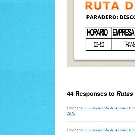
44 Responses to
Rutas 
Pingback:
Vicerrectorado de Asuntos Estu
2010
Pingback:
Vicerrectorado de Asuntos Estu