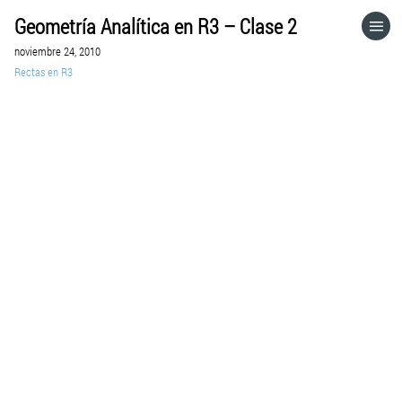
Geometría Analítica en R3 – Clase 2
HOME
noviembre 24, 2010
Rectas en R3
CATEGORÍAS
IR A
VISITA EL SITIO WEB