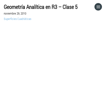
Geometría Analítica en R3 – Clase 5
HOME
noviembre 29, 2010
Superficies Cuadráticas
CATEGORÍAS
IR A
VISITA EL SITIO WEB