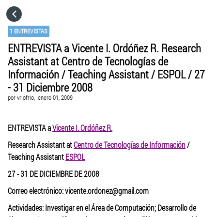
HOME
1 ENTREVISTAS
ENTREVISTA a Vicente I. Ordóñez R. Research
CATEGORÍAS
Assistant at Centro de Tecnologías de
Información / Teaching Assistant / ESPOL / 27
IR A
- 31 Diciembre 2008
por
vriofrio,
enero 01, 2009
VISITA EL SITIO WEB
ENTREVISTA a
Vicente I. Ordóñez R.
Research Assistant at
Centro de Tecnologías de Información
/
Teaching
Assistant
ESPOL
2
7
-
3
1
DE DICIEMBRE DE 2008
Correo electrónico: vicente.ordonez@gmail.com
Actividades: Investigar en el Área de Computación; Desarrollo de