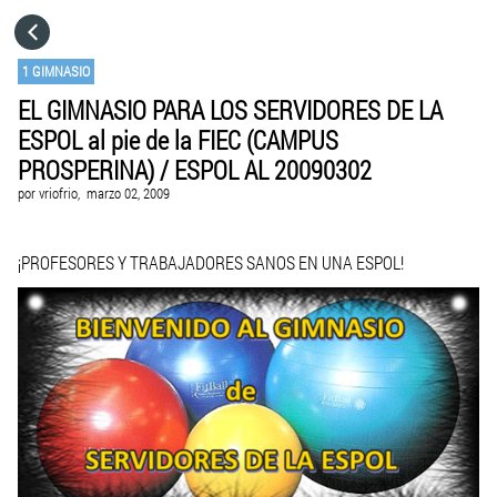
HOME
1 GIMNASIO
EL GIMNASIO PARA LOS SERVIDORES DE LA
CATEGORÍAS
ESPOL al pie de la FIEC (CAMPUS
PROSPERINA) / ESPOL AL 20090302
IR A
por
vriofrio,
marzo 02, 2009
VISITA EL SITIO WEB
¡PROFESORES Y TRABAJADORES SANOS EN UNA ESPOL!