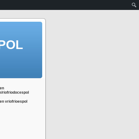
POL
en
m/riofriodocespol
n vriofrioespol