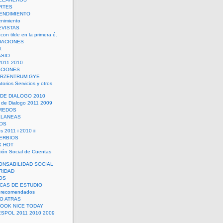
RTES
ENDIMIENTO
enimiento
EVISTAS
con tilde en la primera é.
UACIONES
L
ASIO
2011 2010
ACIONES
ERZENTRUM GYE
torios Servicios y otros
 DE DIALOGO 2010
 de Dialogo 2011 2009
CREDOS
ELANEAS
OS
s 2011 i 2010 ii
ERBIOS
X HOT
ión Social de Cuentas
ONSABILIDAD SOCIAL
RIDAD
OS
ICAS DE ESTUDIO
 recomendados
ÑO ATRAS
LOOK NICE TODAY
ESPOL 2011 2010 2009