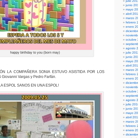
julio 20
junio 20
mayo 2
abril 20
marzo 2
febrero 
enero 2
diciembr
noviemb
octubre
septiem
agosto 
happy birthday to you (born may)
julio 201
junio 20
mayo 20
abril 20
marzo 2
IÓN LA COMPAÑERA SONIA ESTUVO ASISTIDA POR LOS
febrero 
iovanni Vargas y Pedro Farfán.
enero 2
diciemb
LA ESPOL SANOS EN UNA ESPOL!
noviemb
octubre
septiem
agosto 
julio 20
junio 20
mayo 2
abril 20
marzo 2
febrero 
enero 2
diciemb