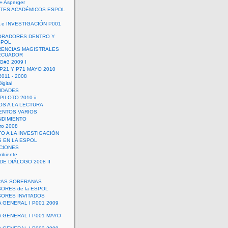
+ Asperger
TES ACADÉMICOS ESPOL
 e INVESTIGACIÓN P001
ORADORES DENTRO Y
SPOL
ENCIAS MAGISTRALES
 ECUADOR
G#3 2009 I
 P21 Y P71 MAYO 2010
011 - 2008
igital
IDADES
ILOTO 2010 ii
OS A LA LECTURA
NTOS VARIOS
DIMIENTO
ro 2008
O A LA INVESTIGACIÓN
 EN LA ESPOL
ACIONES
mbiente
DE DIÁLOGO 2008 II
RAS SOBERANAS
ORES de la ESPOL
ORES INVITADOS
A GENERAL I P001 2009
A GENERAL I P001 MAYO