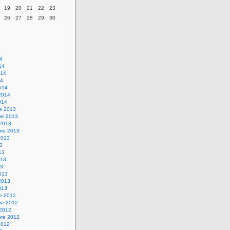
19
20
21
22
23
26
27
28
29
30
14
14
014
14
014
2014
014
re 2013
re 2013
 2013
bre 2013
2013
13
13
013
13
013
2013
013
re 2012
re 2012
 2012
bre 2012
2012