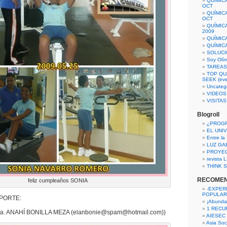
QUÍMIC
OCT
QUÍMIC
OCT
QUÍMIC
2009
QUÍMIC
QUÍMIC
SOLUCI
Soy Olí
TAREAS 
TOP QU
SEEK (eve
Uncateg
VIDEOS
VISITA
Blogroll
¿PROG
EL UNI
Entre la
LUZ GA
PROYE
revista
THINK S
RECOME
feliz cumpleaños SONIA
-EXPER
POPULAR
PORTE:
¡Abunda
1 RECURS
 ANAHÍ BONILLA MEZA (elanbonie@spam@hotmail.com))
AIESEC
Asia Soci