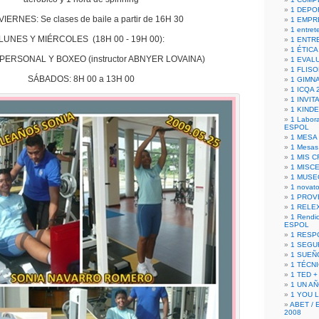
1 DEPO
IERNES: Se clases de baile a partir de 16H 30
1 EMPR
1 entret
LUNES Y MIÉRCOLES (18H 00 - 19H 00):
1 ENTR
1 ÉTICA 
PERSONAL Y BOXEO (instructor ABNYER LOVAINA)
1 EVAL
1 FLISO
SÁBADOS: 8H 00 a 13H 00
1 GIMN
1 ICQA 
1 INVIT
1 KIND
1 Labora
ESPOL
1 MESA
1 Mesas
1 MIS 
1 MISC
1 MUSE
1 novato
1 PROV
1 RELE
1 Rendic
ESPOL
1 RESP
1 SEGU
1 SUEÑ
1 TÉCN
1 TED +
1 UN A
1 YOU 
ABET / 
2008