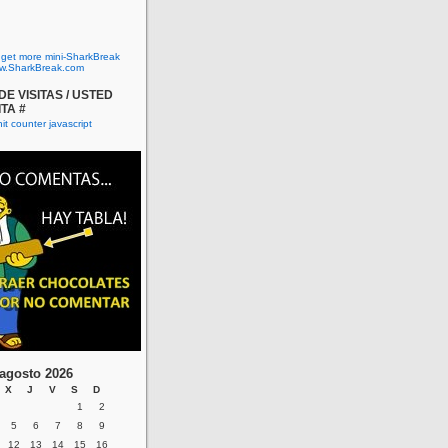
o get more mini-SharkBreak
w.SharkBreak.com
E VISITAS / USTED
ITA #
agosto 2026
X
J
V
S
D
1
2
5
6
7
8
9
12
13
14
15
16