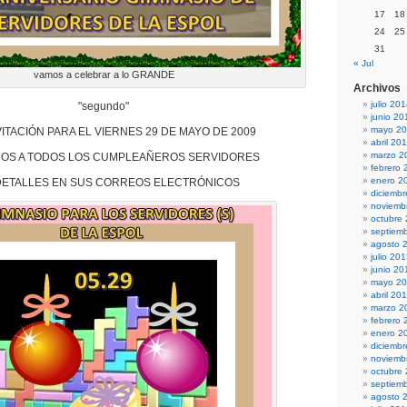
17
18
24
25
31
« Jul
vamos a celebrar a lo GRANDE
Archivos
julio 20
"segundo"
junio 20
mayo 2
VITACIÓN PARA EL VIERNES 29 DE MAYO DE 2009
abril 20
marzo 2
OS A TODOS LOS CUMPLEAÑEROS SERVIDORES
febrero 
enero 2
DETALLES EN SUS CORREOS ELECTRÓNICOS
diciemb
noviemb
octubre
septiem
agosto 
julio 20
junio 20
mayo 2
abril 20
marzo 2
febrero 
enero 2
diciemb
noviemb
octubre
septiem
agosto 