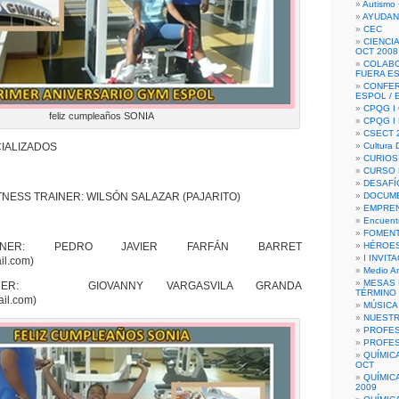
Autismo 
AYUDAN
CEC
CIENCIA
OCT 2008
COLAB
FUERA E
CONFER
ESPOL /
CPQG I 
feliz cumpleaños SONIA
CPQG I
CSECT 2
IALIZADOS
Cultura D
CURIOS
CURSO P
DESAFÍ
NESS TRAINER: WILSÓN SALAZAR (PAJARITO)
DOCUME
EMPREN
Encuent
FOMENT
AINER: PEDRO JAVIER FARFÁN BARRET
HÉROES
I INVIT
il.com)
Medio A
MESAS 
AINER: GIOVANNY VARGASVILA GRANDA
TÉRMINO
il.com)
MÚSICA
NUEST
PROFES
PROFES
QUÍMIC
OCT
QUÍMIC
2009