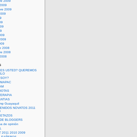
re 2009
 2009
bre 2009
2009
09
09
009
09
009
2009
009
re 2008
re 2008
 2008
s
 ES USTED? QUEREMOS
RLO
 SOY?
UNIAPAC
AM
DOTAS
TERAPIA
ANTIAS
mp Guayaquil
VENIDOS NOVATOS 2011
9
SETAZOS
 DE BLOGGERS
a de opinión
L
 2011 2010 2009
PLEAÑEROS