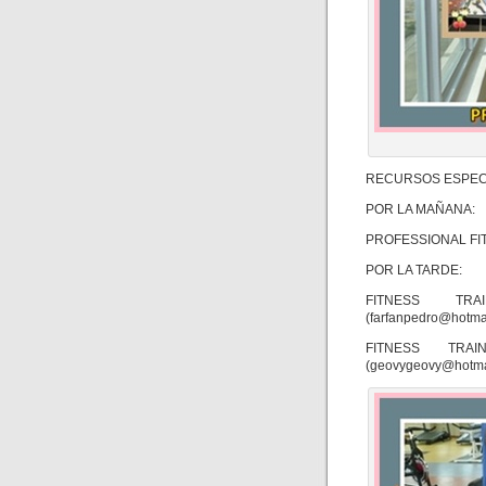
RECURSOS ESPEC
POR LA MAÑANA:
PROFESSIONAL FIT
POR LA TARDE:
FITNESS TR
(farfanpedro@hotma
FITNESS TR
(geovygeovy@hotma