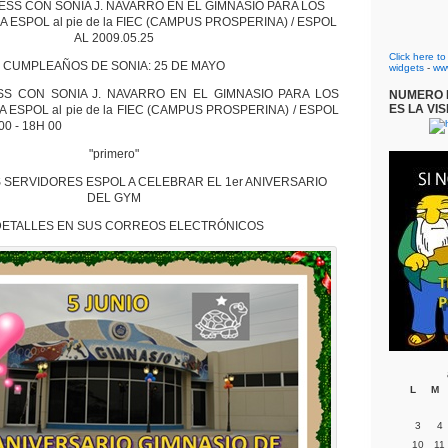
ESS CON SONIA J. NAVARRO EN EL GIMNASIO PARA LOS
 ESPOL al pie de la FIEC (CAMPUS PROSPERINA) / ESPOL
AL 2009.05.25
Click here t
CUMPLEAÑOS DE SONIA: 25 DE MAYO
widgets
-
ww
SS CON SONIA J. NAVARRO EN EL GIMNASIO PARA LOS
NUMERO D
ES LA VIS
 ESPOL al pie de la FIEC (CAMPUS PROSPERINA) / ESPOL
00 - 18H 00
"primero"
S SERVIDORES ESPOL A CELEBRAR EL 1er ANIVERSARIO
DEL GYM
DETALLES EN SUS CORREOS ELECTRÓNICOS
L
M
3
4
10
11