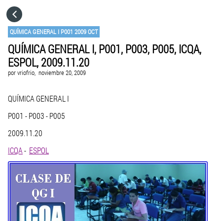
HOME
QUÍMICA GENERAL I P001 2009 OCT
QUÍMICA GENERAL I, P001, P003, P005, ICQA,
CATEGORÍAS
ESPOL, 2009.11.20
por
vriofrio,
noviembre 20, 2009
IR A
QUÍMICA GENERAL I
VISITA EL SITIO WEB
P001 - P003 - P005
2009.11.20
ICQA
-
ESPOL