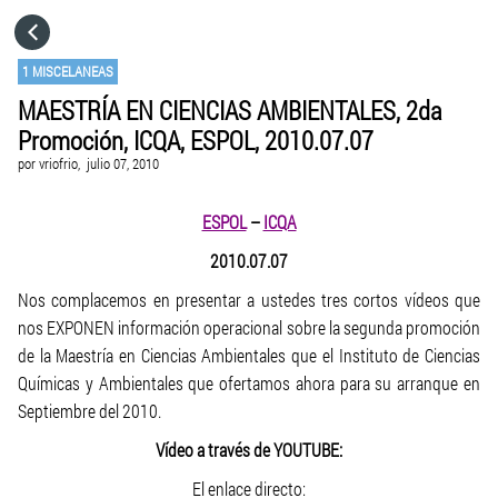
HOME
1 MISCELANEAS
MAESTRÍA EN CIENCIAS AMBIENTALES, 2da
CATEGORÍAS
Promoción, ICQA, ESPOL, 2010.07.07
por
vriofrio,
julio 07, 2010
IR A
ESPOL
–
ICQA
VISITA EL SITIO WEB
2010.07.07
Nos complacemos en presentar a ustedes tres cortos vídeos que
nos EXPONEN información operacional sobre la segunda promoción
de la Maestría en Ciencias Ambientales que el Instituto de Ciencias
Químicas y Ambientales que ofertamos ahora para su arranque en
Septiembre del 2010.
Vídeo a través de YOUTUBE:
El enlace directo: