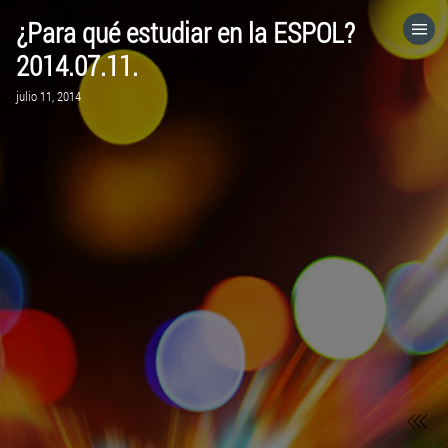
¿Para qué estudiar en la ESPOL?
HOME
2014.07.11.
julio 11, 2014
CATEGORÍAS
IR A
VISITA EL SITIO WEB