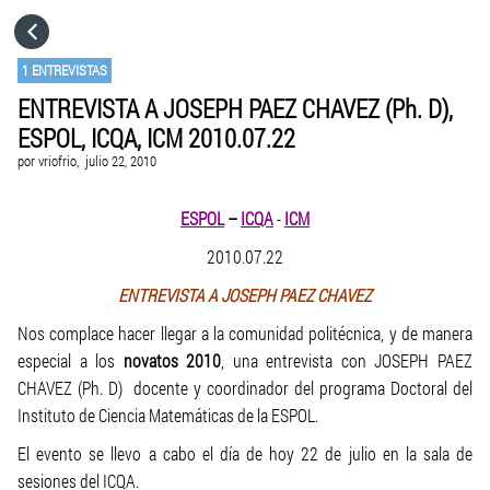
HOME
1 ENTREVISTAS
ENTREVISTA A JOSEPH PAEZ CHAVEZ (Ph. D),
CATEGORÍAS
ESPOL, ICQA, ICM 2010.07.22
por
vriofrio,
julio 22, 2010
IR A
ESPOL
–
ICQA
-
ICM
VISITA EL SITIO WEB
2010.07.22
ENTREVISTA A JOSEPH PAEZ CHAVEZ
Nos complace hacer llegar a la comunidad politécnica, y de manera
especial a los
novatos 2010
, una entrevista con JOSEPH PAEZ
CHAVEZ (Ph. D) docente y coordinador del programa Doctoral del
Instituto de Ciencia Matemáticas de la ESPOL.
El evento se llevo a cabo el día de hoy 22 de julio en la sala de
sesiones del ICQA.