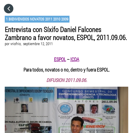
HOME
1 BIENVENIDOS NOVATOS 2011 2010 2009
Entrevista con Síxifo Daniel Falcones
CATEGORÍAS
Zambrano a favor novatos, ESPOL, 2011.09.06.
por
vriofrio,
septiembre 12, 2011
IR A
ESPOL
–
ICQA
VISITA EL SITIO WEB
Para todos, novatos o no, dentro y fuera ESPOL.
DIFUSION 2011.09.06.