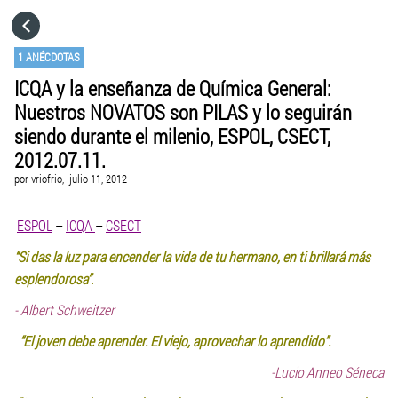
HOME
1 ANÉCDOTAS
ICQA y la enseñanza de Química General:
CATEGORÍAS
Nuestros NOVATOS son PILAS y lo seguirán
siendo durante el milenio, ESPOL, CSECT,
IR A
2012.07.11.
por
vriofrio,
julio 11, 2012
VISITA EL SITIO WEB
ESPOL
–
ICQA
–
CSECT
“Si das la luz para encender la vida de tu hermano, en ti brillará más
esplendorosa”.
- Albert Schweitzer
“El joven debe aprender. El viejo, aprovechar lo aprendido”.
-Lucio Anneo Séneca