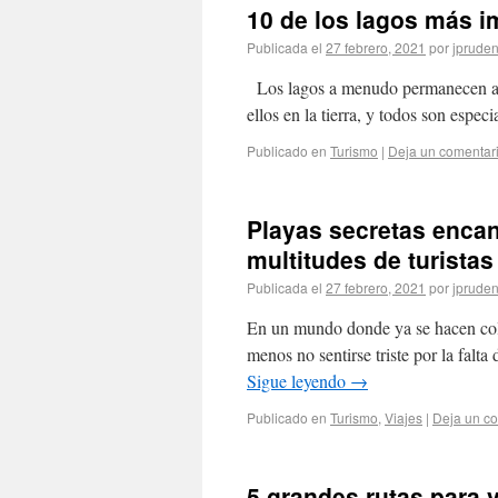
10 de los lagos más i
Publicada el
27 febrero, 2021
por
jpruden
Los lagos a menudo permanecen a l
ellos en la tierra, y todos son espe
Publicado en
Turismo
|
Deja un comentar
Playas secretas encan
multitudes de turistas
Publicada el
27 febrero, 2021
por
jpruden
En un mundo donde ya se hacen cola i
menos no sentirse triste por la falt
Sigue leyendo
→
Publicado en
Turismo
,
Viajes
|
Deja un c
5 grandes rutas para 