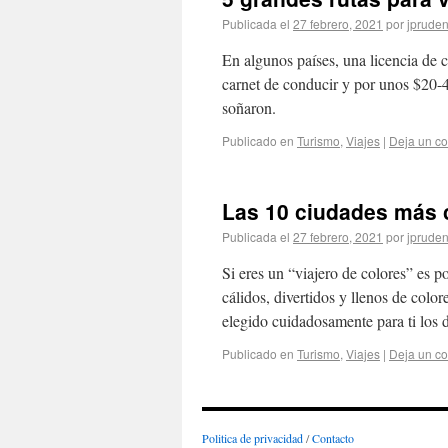
Publicada el
27 febrero, 2021
por
jpruden
En algunos países, una licencia de c
carnet de conducir y por unos $20-40
soñaron.
Publicado en
Turismo
,
Viajes
|
Deja un c
Las 10 ciudades más 
Publicada el
27 febrero, 2021
por
jpruden
Si eres un “viajero de colores” es po
cálidos, divertidos y llenos de colo
elegido cuidadosamente para ti los
Publicado en
Turismo
,
Viajes
|
Deja un c
Politica de privacidad
/
Contacto