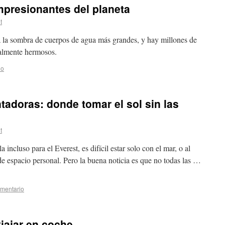
mpresionantes del planeta
t
a sombra de cuerpos de agua más grandes, y hay millones de
cialmente hermosos.
io
tadoras: donde tomar el sol sin las
t
ncluso para el Everest, es difícil estar solo con el mar, o al
a de espacio personal. Pero la buena noticia es que no todas las …
omentario
viajar en coche