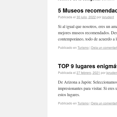
5 Museos recomendad
Publicada el
30 julio, 2022
por
jprudent
Si al igual que nosotros, eres un am
mejores museos recomendados. Desde 
contemporáneo, todo de acuerdo a
Publicado en
Turismo
|
Deja un comentar
TOP 9 lugares enigmáti
Publicada el
27 febrero, 2021
por
jpruden
De Arizona a Japón: Seleccionamos 
impresionantes para visitar. Si eres
estos lugares.
Publicado en
Turismo
|
Deja un comentar