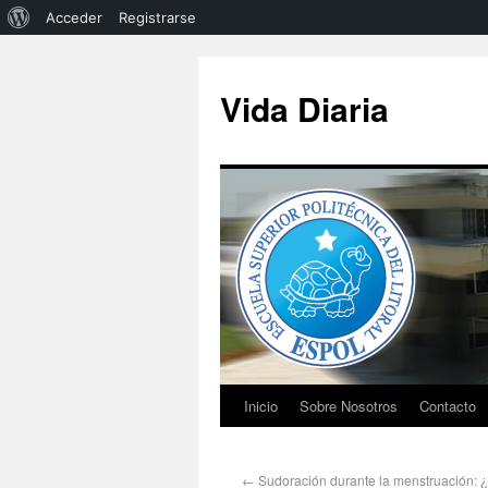
Acceder
Registrarse
Vida Diaria
Inicio
Sobre Nosotros
Contacto
←
Sudoración durante la menstruación: