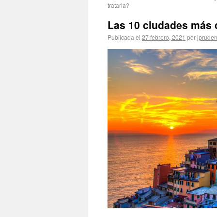
tratarla?
Las 10 ciudades más 
Publicada el
27 febrero, 2021
por
jpruden