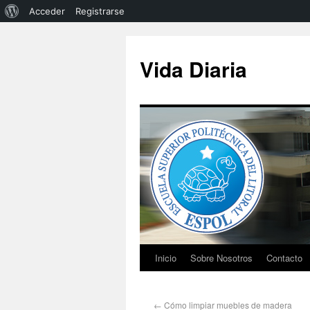
Acceder
Registrarse
Vida Diaria
Inicio
Sobre Nosotros
Contacto
←
Cómo limpiar muebles de madera