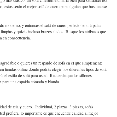
lgo más clásico, un sofá Chesterfield haría bien para satisfacer esa
, estos serán el mejor sofá de cuero para alguien que busque ese
ado moderno, y entonces el sofá de cuero perfecto tendrá patas
 limpias y quizás incluso brazos alados. Busque los atributos que
ja en consecuencia.
y agradable o quieres un respaldo de sofá en el que simplemente
n tiendas online donde podrás elegir los diferentes tipos de sofá
ía el estilo de sofá para usted. Recuerde que los sillones
ón para una espalda cómoda y blanda.
dad de tela y cuero. Individual, 2 plazas, 3 plazas, sofás
ed prefiera, lo importante es que encuentre calidad al mejor